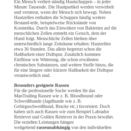
Ein Mensch verliert ständig Hautschuppen – in jeder
Minute Tausende. Die Hautpartikel werden verwirbelt
und verstreut, wenn der Mensch sich bewegt. Neben
Hautzellen enthalten die Schuppen häufig weitere
Bestand-teile, beispielweise Rückstände von
Kosmetika. Durch das Einwirken von Bakterien auf die
menschlichen Zellen entsteht ein Geruch, dem der
Hund folgt. Menschliche Zellen bleiben über
unterschiedlich lange Zeiträume erhalten: Hautzellen
etwa 36 Stunden. Das allein begrenzt schon die
Haltbarkeit einer Duftspur. Zusätzlich kommen
Einflüsse wie Witterung, die schon erwähnten
chemischen Substanzen, und weitere Stoffe hinzu, die
für eine längere oder kürzere Haltbarkeit der Duftspur
verantwortlich sind.
Besonders geeignete Rassen
Für die professionelle Suche werden für das
ManTrailing Rassen wie z. B. Bloodhound oder
Schweißhunde (Jagdhunde wie z. B.
Gebirgsschweißhund, Bracke etc.) favorisiert. Doch
haben sich auch Rassen wie zum Beispiel Labrador
Retriever und Golden Retriever in der Praxis bewährt.
Die erzielten Leistungen hängen
weitgehend
rasseunabhängig
von den individuellen