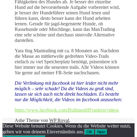
Fähigkeiten des Hundes ab. Je besser der einzelne
Hund auf die bevorstehende Aufgabe vorbereitet wird,
je besser der Hundeführer seinen Hund lesen und
führen kann, desto besser kann der Hund arbeiten
lernen. Gerade für jagd-begeisterte Hunde, ob
Rassehunde oder Mischlinge, kann das ManTrailing
eine sehr schöne und durchaus sinnvolle Alternative
darstellen.
Yara fing Mantrailing mit ca. 8 Monaten an. Nachdem
die Masse an mittlerweile gedrehten Video-Trails
einfach zu viel Speicherplatz benötigt, präsentiere ich
hier immer nur die neuesten trails. Alle Videos können
Sie gerne auf meiner FB-Seite nachschauen.
Die Verlinkung mit facebook ist hier leider nicht mehr
möglich – sehr schade! Da die Videos zu groß sind,
lassen sie sich auch nicht direkt hochladen. Es besteht
nur die Möglichkeit, die Videos im facebook anzusehen:
https://www.facebook.com/BullmastiffFranken/videos
Ashe Theme von
WP Royal
.
Diese Website benutzt Cookies. Wenn du die Website weiter nutzt,
gehen wir von deinem Einverständnis aus.
OK
Nein